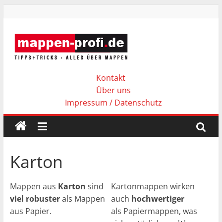
Zum
Inhalt
springen
http://mappen-
profi.de
Kontakt
Über uns
Impressum / Datenschutz
TIPPS
+
TRICKS
–
ALLES
Karton
ÜBER
MAPPEN
Mappen aus
Karton
sind
Kartonmappen wirken
viel robuster
als Mappen
auch
hochwertiger
aus Papier.
als Papiermappen, was