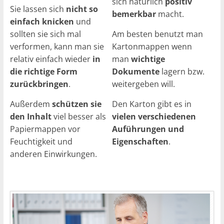
sich natürlich
positiv
Sie lassen sich
nicht so
bemerkbar
macht.
einfach knicken
und
sollten sie sich mal
Am besten benutzt man
verformen, kann man sie
Kartonmappen wenn
relativ einfach wieder
in
man
wichtige
die
richtige Form
Dokumente
lagern bzw.
zurückbringen
.
weitergeben will.
Außerdem
schützen sie
Den Karton gibt es in
den Inhalt
viel besser als
vielen verschiedenen
Papiermappen vor
Auführungen und
Feuchtigkeit und
Eigenschaften
.
anderen Einwirkungen.